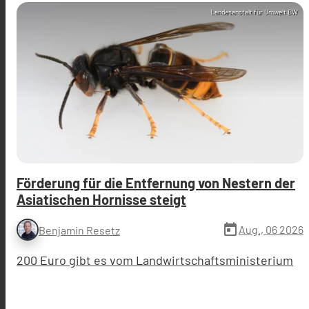
Landesanstalt für Umwelt BW
Förderung für die Entfernung von Nestern der
Asiatischen Hornisse steigt
today
Aug., 06 2026
Benjamin Resetz
200 Euro gibt es vom Landwirtschaftsministerium