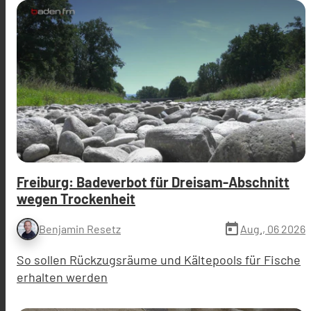
Freiburg: Badeverbot für Dreisam-Abschnitt
wegen Trockenheit
today
Aug., 06 2026
Benjamin Resetz
So sollen Rückzugsräume und Kältepools für Fische
erhalten werden