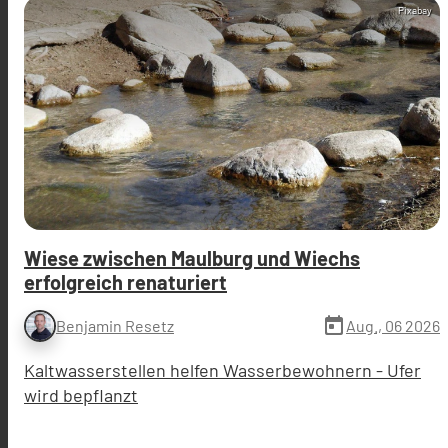
Pixabay
Wiese zwischen Maulburg und Wiechs
erfolgreich renaturiert
today
Aug., 06 2026
Benjamin Resetz
Kaltwasserstellen helfen Wasserbewohnern - Ufer
wird bepflanzt