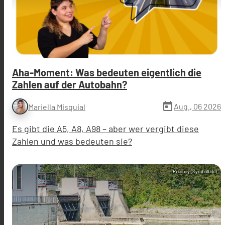
Aha-Moment: Was bedeuten eigentlich die
Zahlen auf der Autobahn?
today
Aug., 06 2026
Mariella Misquial
Es gibt die A5, A8, A98 – aber wer vergibt diese
Zahlen und was bedeuten sie?
Pixabay (Symbolbild)