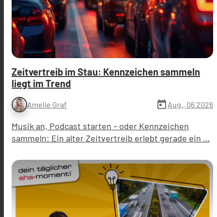
Zeitvertreib im Stau: Kennzeichen sammeln
liegt im Trend
today
Aug., 06 2026
Amelie Graf
Musik an, Podcast starten – oder Kennzeichen
sammeln: Ein alter Zeitvertreib erlebt gerade ein …