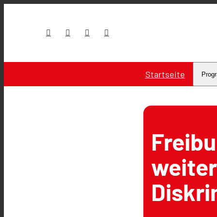
Startseite
Prog
Freibu
weite
Diskri