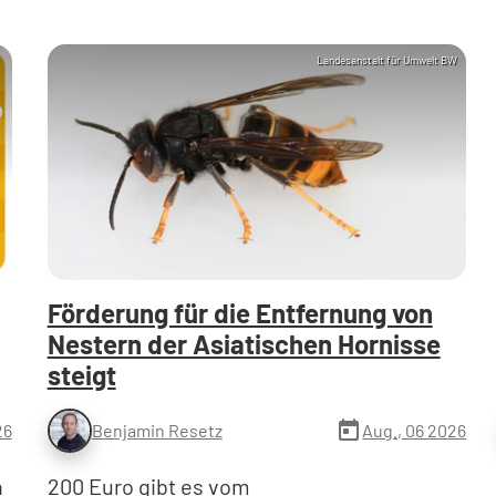
Landesanstalt für Umwelt BW
Förderung für die Entfernung von
Nestern der Asiatischen Hornisse
steigt
today
26
Aug., 06 2026
Benjamin Resetz
n
200 Euro gibt es vom