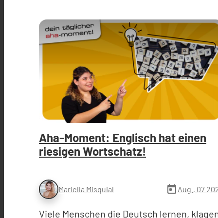
Aha-Moment: Englisch hat einen
riesigen Wortschatz!
today
Aug., 07 20
Mariella Misquial
Viele Menschen die Deutsch lernen, klage