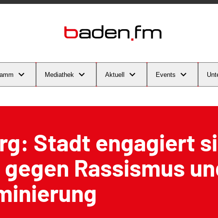
ramm
Mediathek
Aktuell
Events
Unt
rg: Stadt engagiert s
r gegen Rassismus un
minierung