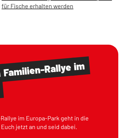
für Fische erhalten werden
im
Familien-Rallye
m
Rallye im Europa-Park geht in die
Euch jetzt an und seid dabei.