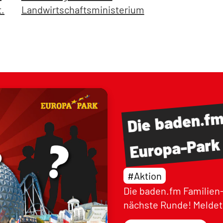
t.
Landwirtschaftsministerium
baden.f
Die
Europa-Park
#Aktion
Die baden.fm Familien-
nächste Runde! Meldet 