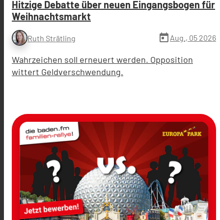
Hitzige Debatte über neuen Eingangsbogen für
Weihnachtsmarkt
today
Aug., 05 2026
Ruth Strätling
Wahrzeichen soll erneuert werden. Opposition
wittert Geldverschwendung.