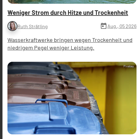
Weniger Strom durch Hitze und Trockenheit
today
Aug., 05 2026
Ruth Strätling
Wasserkraftwerke bringen wegen Trockenheit und
niedrigem Pegel weniger Leistung.
Pixabay