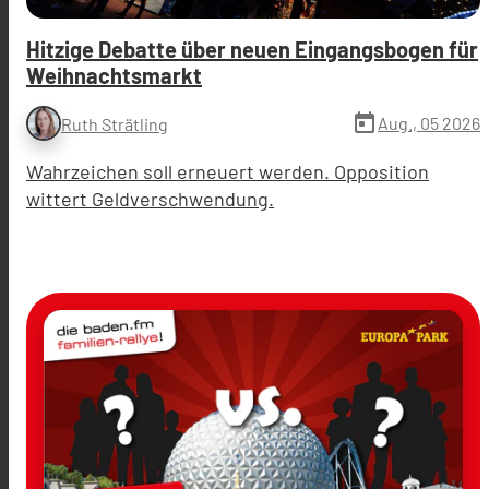
Hitzige Debatte über neuen Eingangsbogen für
Weihnachtsmarkt
today
Aug., 05 2026
Ruth Strätling
Wahrzeichen soll erneuert werden. Opposition
wittert Geldverschwendung.