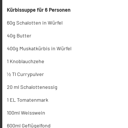
Kürbissuppe für 6 Personen
60g Schalotten in Würfel
40g Butter
400g Muskatkürbis in Würfel
1 Knoblauchzehe
½ Tl Currypulver
20 ml Schalottenessig
1 EL Tomatenmark
100ml Weisswein
600ml Geflügelfond