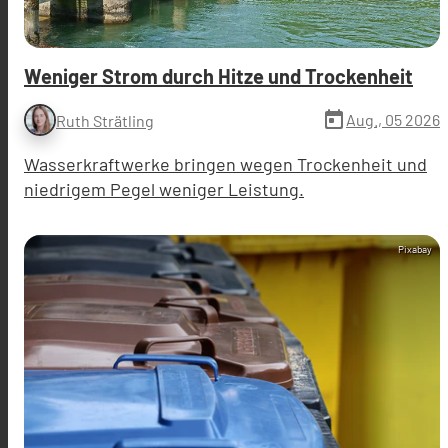
Weniger Strom durch Hitze und Trockenheit
today
Aug., 05 2026
Ruth Strätling
Wasserkraftwerke bringen wegen Trockenheit und
niedrigem Pegel weniger Leistung.
Pixabay