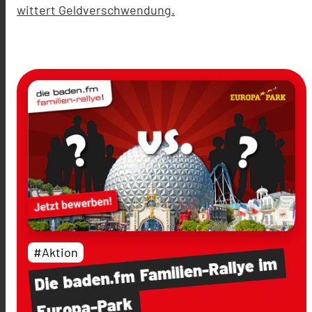
wittert Geldverschwendung.
#Aktion
im
Familien-Rallye
baden.fm
Die
Europa-Park