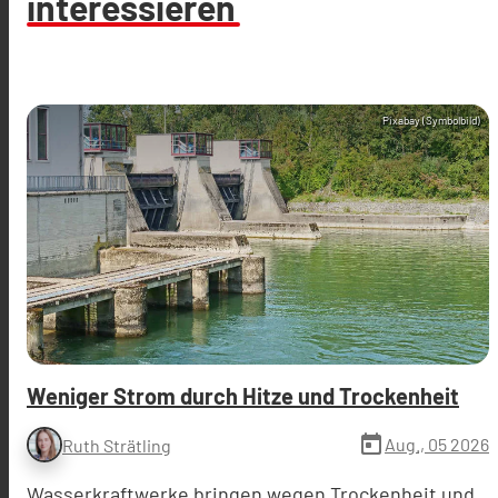
interessieren
Pixabay (Symbolbild)
Weniger Strom durch Hitze und Trockenheit
today
Aug., 05 2026
Ruth Strätling
Wasserkraftwerke bringen wegen Trockenheit und