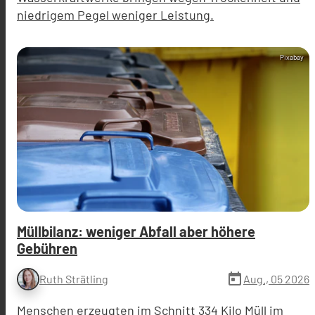
niedrigem Pegel weniger Leistung.
Pixabay
Müllbilanz: weniger Abfall aber höhere
Gebühren
today
Aug., 05 2026
Ruth Strätling
Menschen erzeugten im Schnitt 334 Kilo Müll im