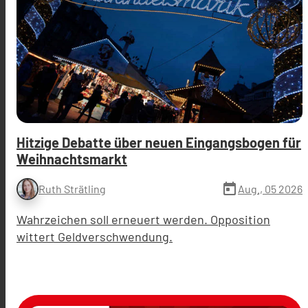
Hitzige Debatte über neuen Eingangsbogen für
Weihnachtsmarkt
today
Aug., 05 2026
Ruth Strätling
Wahrzeichen soll erneuert werden. Opposition
wittert Geldverschwendung.