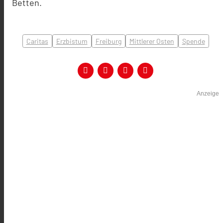
Betten.
Caritas
Erzbistum
Freiburg
Mittlerer Osten
Spende
Anzeige