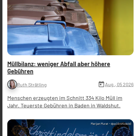
Müllbilanz: weniger Abfall aber höhere
Gebühren
today
Aug., 05 2026
Ruth Strätling
Menschen erzeugten im Schnitt 334 Kilo Müll im
Jahr. Teuerste Gebühren in Baden in Waldshut.
Marijan Murat - dpa (Archivbild)