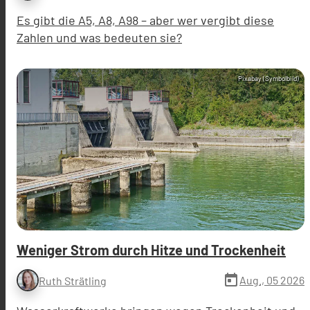
Es gibt die A5, A8, A98 – aber wer vergibt diese
Zahlen und was bedeuten sie?
Pixabay (Symbolbild)
Weniger Strom durch Hitze und Trockenheit
today
Aug., 05 2026
Ruth Strätling