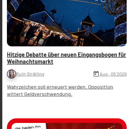
Hitzige Debatte über neuen Eingangsbogen für
Weihnachtsmarkt
today
Aug., 05 2026
Ruth Strätling
Wahrzeichen soll erneuert werden. Opposition
wittert Geldverschwendung.