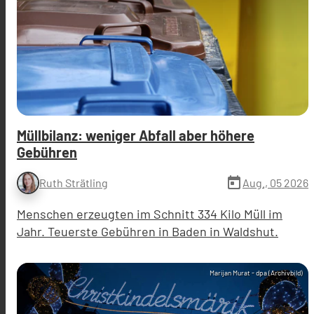
Müllbilanz: weniger Abfall aber höhere
Gebühren
today
Aug., 05 2026
Ruth Strätling
Menschen erzeugten im Schnitt 334 Kilo Müll im
Jahr. Teuerste Gebühren in Baden in Waldshut.
Marijan Murat - dpa (Archivbild)