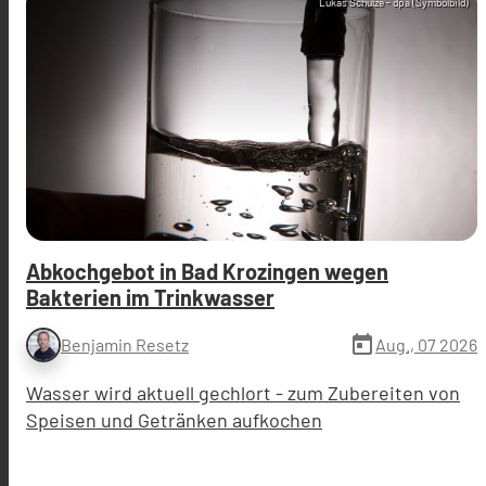
Lukas Schulze - dpa (Symbolbild)
Abkochgebot in Bad Krozingen wegen
Bakterien im Trinkwasser
today
Aug., 07 2026
Benjamin Resetz
Wasser wird aktuell gechlort - zum Zubereiten von
Speisen und Getränken aufkochen