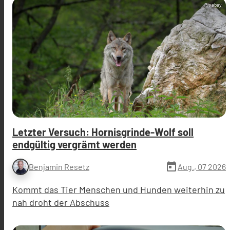
Pixabay
Letzter Versuch: Hornisgrinde-Wolf soll
endgültig vergrämt werden
today
Aug., 07 2026
Benjamin Resetz
Kommt das Tier Menschen und Hunden weiterhin zu
nah droht der Abschuss