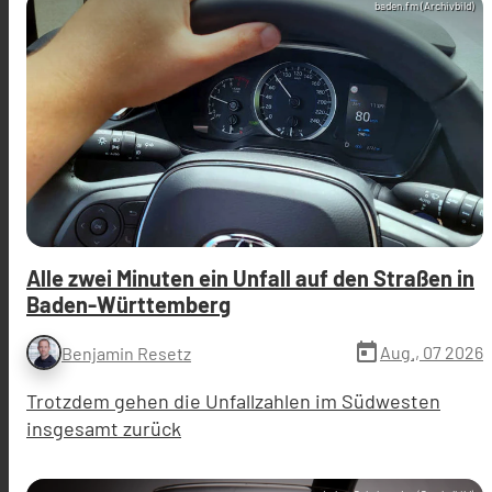
baden.fm (Archivbild)
Alle zwei Minuten ein Unfall auf den Straßen in
Baden-Württemberg
today
Aug., 07 2026
Benjamin Resetz
Trotzdem gehen die Unfallzahlen im Südwesten
insgesamt zurück