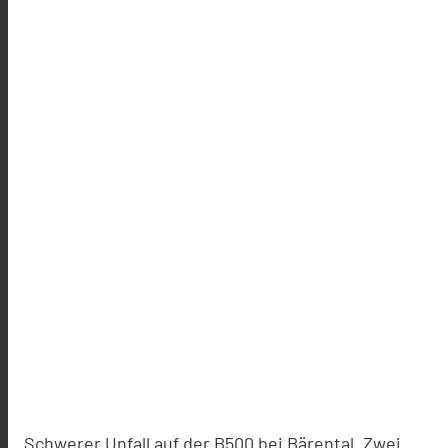
Schwerer Unfall auf der B500 bei Bärental. Zwei