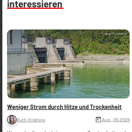
interessieren
Pixabay (Symbolbild)
Weniger Strom durch Hitze und Trockenheit
today
Aug., 05 2026
Ruth Strätling