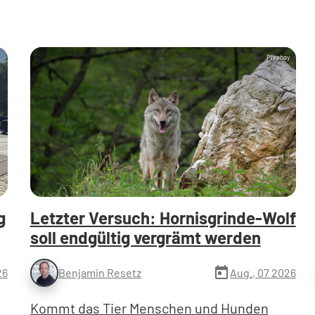
Pixabay
g
Letzter Versuch: Hornisgrinde-Wolf
soll endgültig vergrämt werden
today
26
Aug., 07 2026
Benjamin Resetz
Kommt das Tier Menschen und Hunden