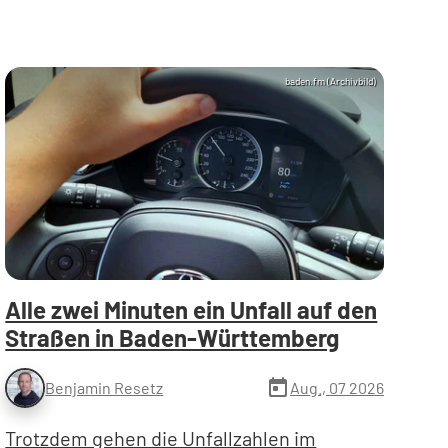
baden.fm (Archivbild)
Alle zwei Minuten ein Unfall auf den
Straßen in Baden-Württemberg
today
Aug., 07 2026
Benjamin Resetz
Trotzdem gehen die Unfallzahlen im