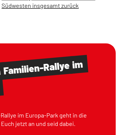
Südwesten insgesamt zurück
im
Familien-Rallye
m
Rallye im Europa-Park geht in die
Euch jetzt an und seid dabei.