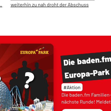
…
weiterhin zu nah droht der Abschuss
baden.f
Die
Europa-Park
#Aktion
Die baden.fm Familien-
nächste Runde! Meldet 