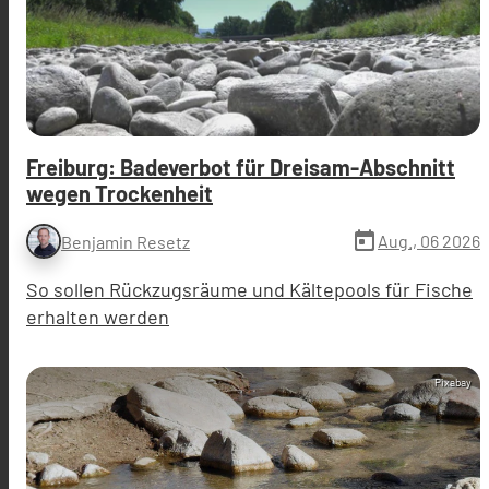
Freiburg: Badeverbot für Dreisam-Abschnitt
wegen Trockenheit
today
Aug., 06 2026
Benjamin Resetz
So sollen Rückzugsräume und Kältepools für Fische
erhalten werden
Pixabay