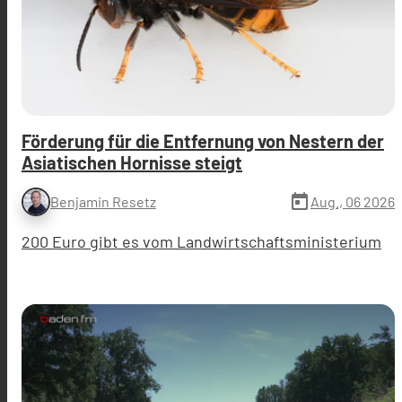
Förderung für die Entfernung von Nestern der
Asiatischen Hornisse steigt
today
Aug., 06 2026
Benjamin Resetz
200 Euro gibt es vom Landwirtschaftsministerium