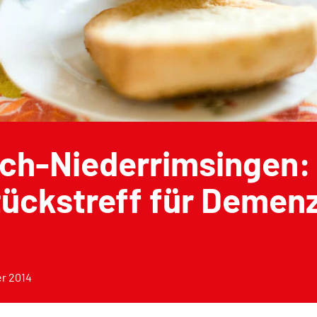
ach-Niederrimsingen:
tückstreff für Demen
er 2014