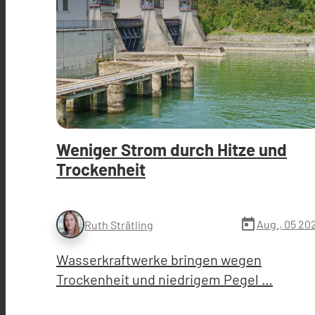
Weniger Strom durch Hitze und
Trockenheit
today
Aug., 05 20
Ruth Strätling
Wasserkraftwerke bringen wegen
Trockenheit und niedrigem Pegel …