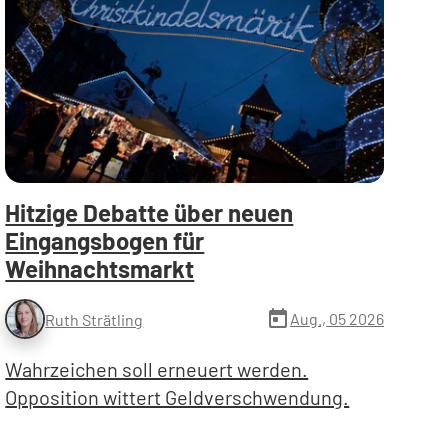
Hitzige Debatte über neuen
Eingangsbogen für
Weihnachtsmarkt
today
Aug., 05 2026
Ruth Strätling
Wahrzeichen soll erneuert werden.
Opposition wittert Geldverschwendung.