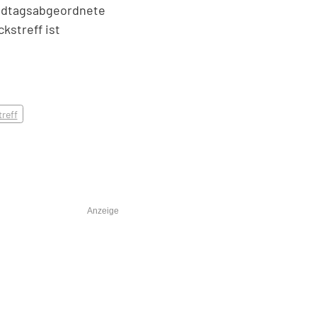
andtagsabgeordnete
kstreff ist
reff
Anzeige