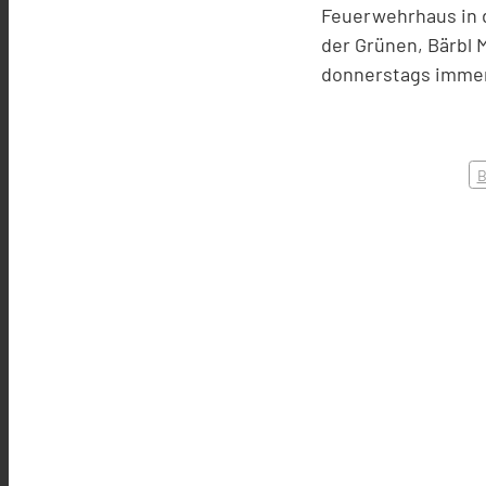
Feuerwehrhaus in d
der Grünen, Bärbl 
donnerstags immer 
B