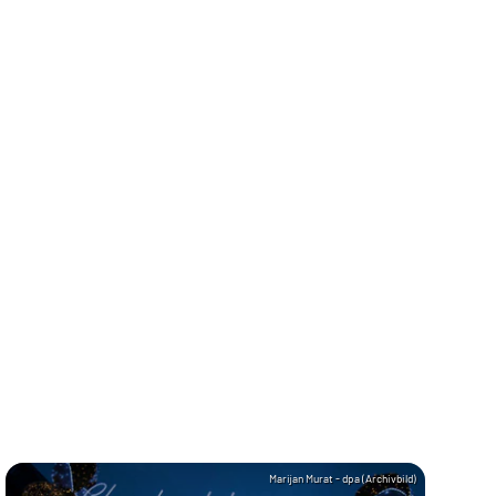
Marijan Murat - dpa (Archivbild)