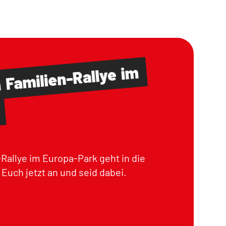
im
Familien-Rallye
m
Rallye im Europa-Park geht in die
Euch jetzt an und seid dabei.