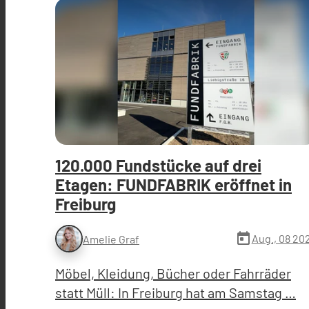
120.000 Fundstücke auf drei
Etagen: FUNDFABRIK eröffnet in
Freiburg
today
Aug., 08 20
Amelie Graf
Möbel, Kleidung, Bücher oder Fahrräder
statt Müll: In Freiburg hat am Samstag …