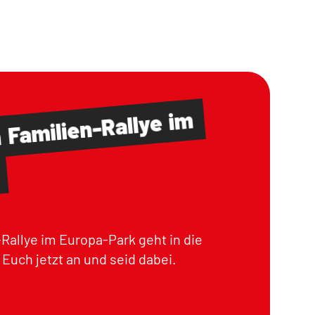
im
Familien-Rallye
m
Rallye im Europa-Park geht in die
Euch jetzt an und seid dabei.