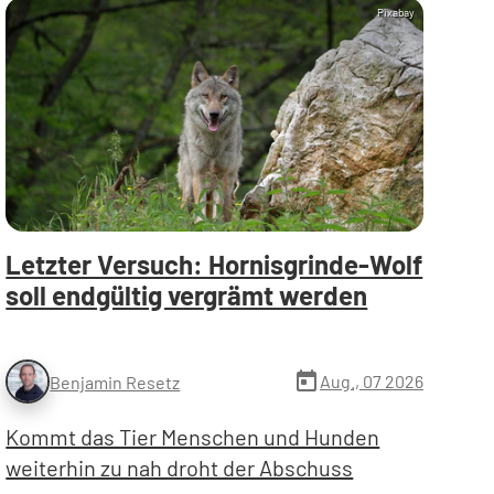
Pixabay
Letzter Versuch: Hornisgrinde-Wolf
soll endgültig vergrämt werden
today
Aug., 07 2026
Benjamin Resetz
Kommt das Tier Menschen und Hunden
weiterhin zu nah droht der Abschuss