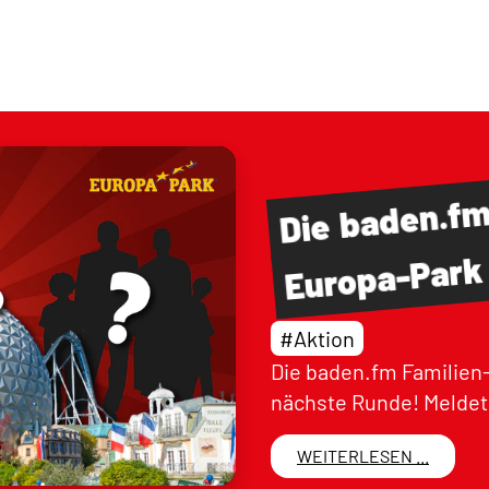
baden.f
Die
Europa-Park
#Aktion
Die baden.fm Familien-
nächste Runde! Meldet 
WEITERLESEN ...