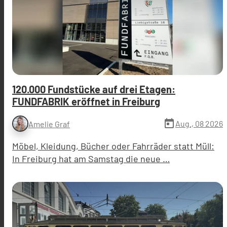
120.000 Fundstücke auf drei Etagen:
FUNDFABRIK eröffnet in Freiburg
today
Aug., 08 2026
Amelie Graf
Möbel, Kleidung, Bücher oder Fahrräder statt Müll:
In Freiburg hat am Samstag die neue …