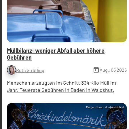
Müllbilanz: weniger Abfall aber höhere
Gebühren
today
Aug., 05 2026
Ruth Strätling
Menschen erzeugten im Schnitt 334 Kilo Müll im
Jahr. Teuerste Gebühren in Baden in Waldshut.
Marijan Murat - dpa (Archivbild)