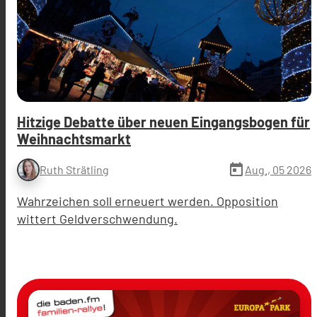
Hitzige Debatte über neuen Eingangsbogen für
Weihnachtsmarkt
today
Aug., 05 2026
Ruth Strätling
Wahrzeichen soll erneuert werden. Opposition
wittert Geldverschwendung.