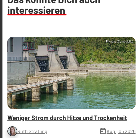
interessieren
Pixabay (Symbolbild)
Weniger Strom durch Hitze und Trockenheit
today
Aug., 05 2026
Ruth Strätling