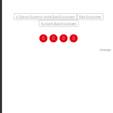
4 Sterne Superior Hotel Bad Krozingen
Bad Krozingen
Kurpark Bad Krozingen
Anzeige