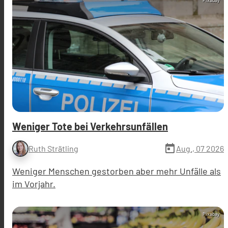
Weniger Tote bei Verkehrsunfällen
today
Aug., 07 2026
Ruth Strätling
Weniger Menschen gestorben aber mehr Unfälle als
im Vorjahr.
Pixabay