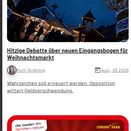
Hitzige Debatte über neuen Eingangsbogen für
Weihnachtsmarkt
today
Aug., 05 2026
Ruth Strätling
Wahrzeichen soll erneuert werden. Opposition
wittert Geldverschwendung.