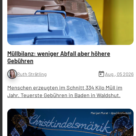
Müllbilanz: weniger Abfall aber höhere
Gebühren
today
Aug., 05 2026
Ruth Strätling
Menschen erzeugten im Schnitt 334 Kilo Müll im
Jahr. Teuerste Gebühren in Baden in Waldshut.
Marijan Murat - dpa (Archivbild)