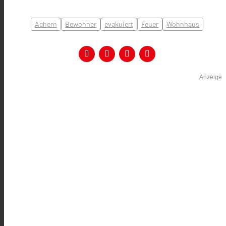
Achern
Bewohner
evakuiert
Feuer
Wohnhaus
Anzeige