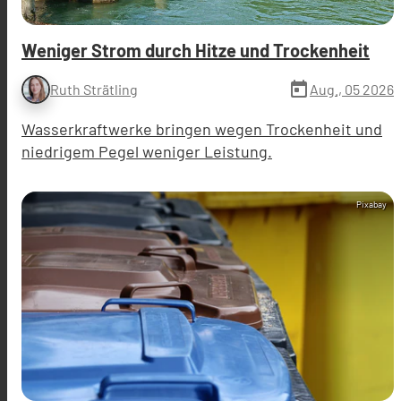
Weniger Strom durch Hitze und Trockenheit
today
Aug., 05 2026
Ruth Strätling
Wasserkraftwerke bringen wegen Trockenheit und
niedrigem Pegel weniger Leistung.
Pixabay