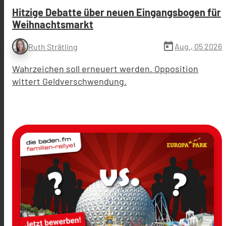
Hitzige Debatte über neuen Eingangsbogen für
Weihnachtsmarkt
today
Aug., 05 2026
Ruth Strätling
Wahrzeichen soll erneuert werden. Opposition
wittert Geldverschwendung.