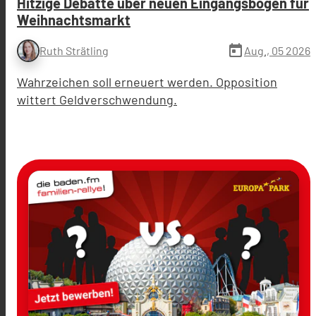
Hitzige Debatte über neuen Eingangsbogen für
Weihnachtsmarkt
today
Aug., 05 2026
Ruth Strätling
Wahrzeichen soll erneuert werden. Opposition
wittert Geldverschwendung.