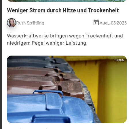
Weniger Strom durch Hitze und Trockenheit
today
Aug., 05 2026
Ruth Strätling
Wasserkraftwerke bringen wegen Trockenheit und
niedrigem Pegel weniger Leistung.
Pixabay