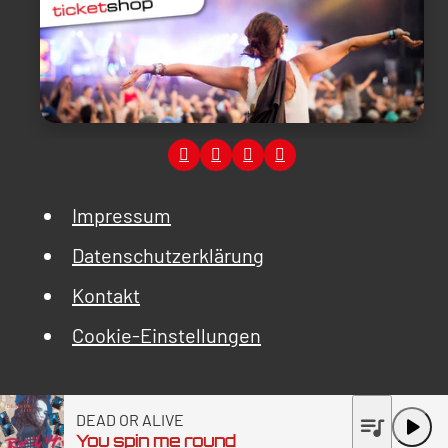
Impressum
Datenschutzerklärung
Kontakt
Cookie-Einstellungen
DEAD OR ALIVE
queue_music
play_arrow
You spin me round