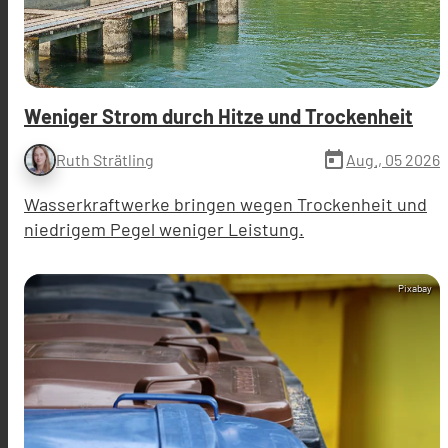
Weniger Strom durch Hitze und Trockenheit
today
Aug., 05 2026
Ruth Strätling
Wasserkraftwerke bringen wegen Trockenheit und
niedrigem Pegel weniger Leistung.
Pixabay