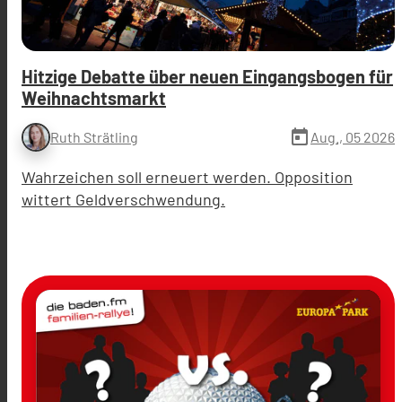
Hitzige Debatte über neuen Eingangsbogen für
Weihnachtsmarkt
today
Aug., 05 2026
Ruth Strätling
Wahrzeichen soll erneuert werden. Opposition
wittert Geldverschwendung.