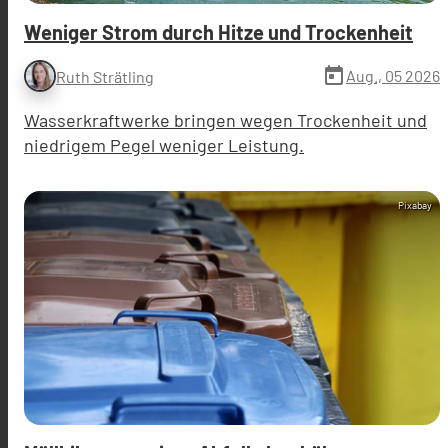
Weniger Strom durch Hitze und Trockenheit
today
Aug., 05 2026
Ruth Strätling
Wasserkraftwerke bringen wegen Trockenheit und
niedrigem Pegel weniger Leistung.
Pixabay