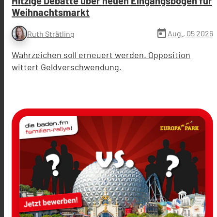
Hitzige Debatte über neuen Eingangsbogen für
Weihnachtsmarkt
today
Aug., 05 2026
Ruth Strätling
Wahrzeichen soll erneuert werden. Opposition
wittert Geldverschwendung.