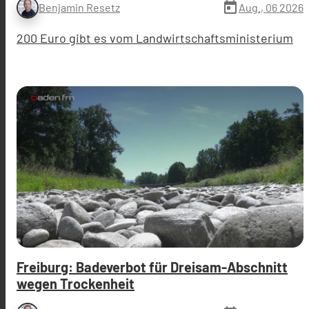
today
Aug., 06 2026
Benjamin Resetz
200 Euro gibt es vom Landwirtschaftsministerium
Freiburg: Badeverbot für Dreisam-Abschnitt
wegen Trockenheit