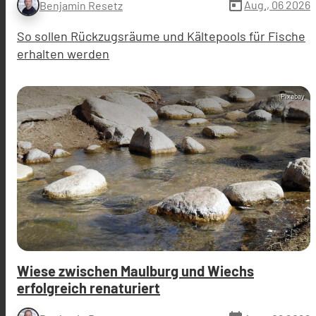
today
Aug., 06 2026
Benjamin Resetz
So sollen Rückzugsräume und Kältepools für Fische
erhalten werden
Pixabay
Wiese zwischen Maulburg und Wiechs
erfolgreich renaturiert