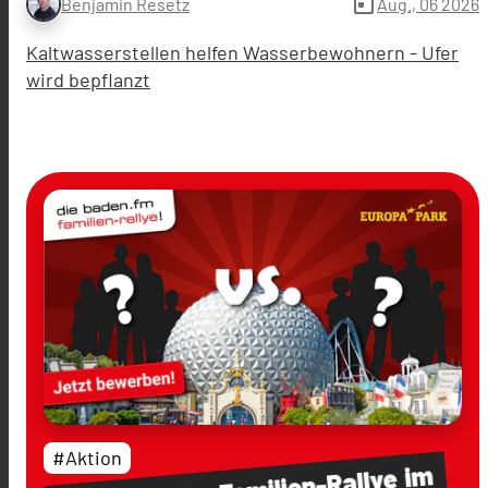
today
Aug., 06 2026
Benjamin Resetz
Kaltwasserstellen helfen Wasserbewohnern - Ufer
wird bepflanzt
#Aktion
im
Familien-Rallye