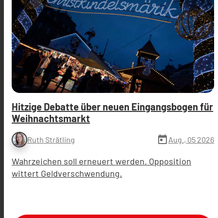
Hitzige Debatte über neuen Eingangsbogen für
Weihnachtsmarkt
today
Aug., 05 2026
Ruth Strätling
Wahrzeichen soll erneuert werden. Opposition
wittert Geldverschwendung.