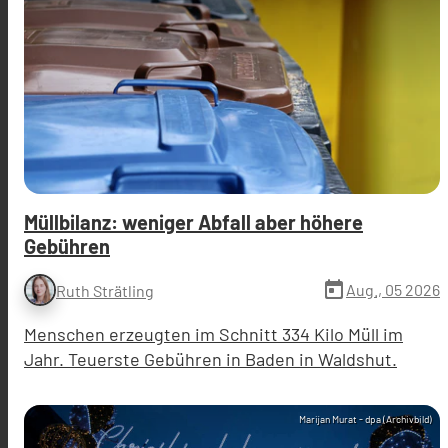
Müllbilanz: weniger Abfall aber höhere
Gebühren
today
Aug., 05 2026
Ruth Strätling
Menschen erzeugten im Schnitt 334 Kilo Müll im
Jahr. Teuerste Gebühren in Baden in Waldshut.
Marijan Murat - dpa (Archivbild)