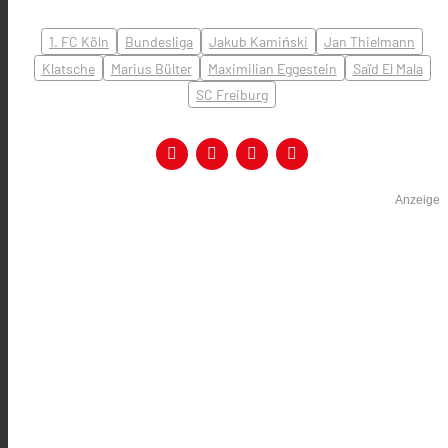
1. FC Köln
Bundesliga
Jakub Kamiński
Jan Thielmann
Klatsche
Marius Bülter
Maximilian Eggestein
Saïd El Mala
SC Freiburg
Anzeige