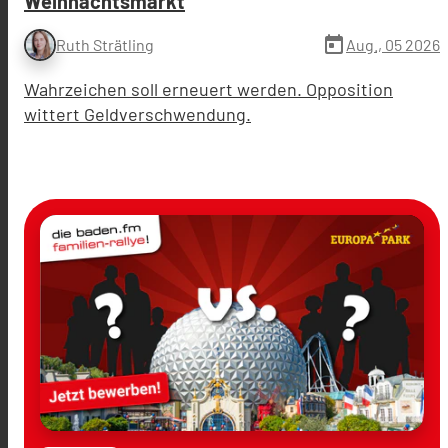
Weihnachtsmarkt
today
Aug., 05 2026
Ruth Strätling
Wahrzeichen soll erneuert werden. Opposition
wittert Geldverschwendung.