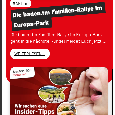
#Aktion
im
Familien-Rallye
baden.fm
Die
Europa-Park
Die baden.fm Familien-Rallye im Europa-Park
geht in die nächste Runde! Meldet Euch jetzt …
WEITERLESEN ...