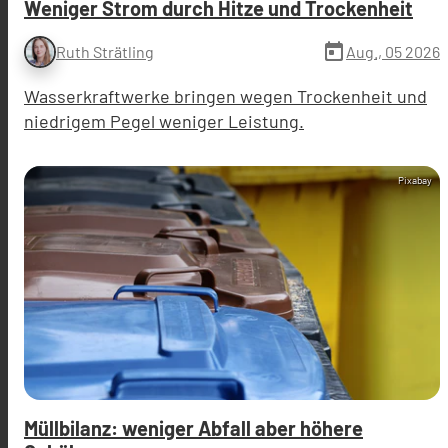
Weniger Strom durch Hitze und Trockenheit
today
Aug., 05 2026
Ruth Strätling
Wasserkraftwerke bringen wegen Trockenheit und
niedrigem Pegel weniger Leistung.
Pixabay
Müllbilanz: weniger Abfall aber höhere