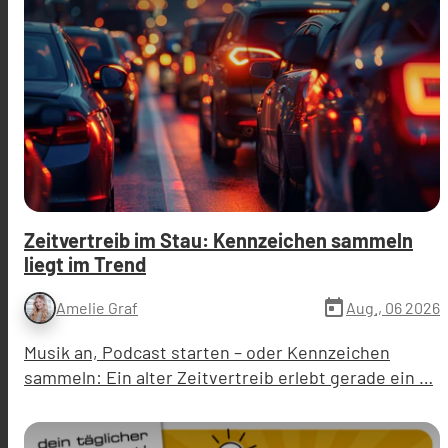
Zeitvertreib im Stau: Kennzeichen sammeln
liegt im Trend
today
Aug., 06 2026
Amelie Graf
Musik an, Podcast starten – oder Kennzeichen
sammeln: Ein alter Zeitvertreib erlebt gerade ein …