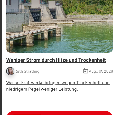
Weniger Strom durch Hitze und Trockenheit
today
Aug., 05 2026
Ruth Strätling
Wasserkraftwerke bringen wegen Trockenheit und
niedrigem Pegel weniger Leistung.