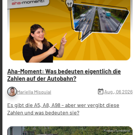
Aha-Moment: Was bedeuten eigentlich die
Zahlen auf der Autobahn?
today
Aug., 06 2026
Mariella Misquial
Es gibt die A5, A8, A98 – aber wer vergibt diese
Zahlen und was bedeuten sie?
Pixabay (Symbolbild)