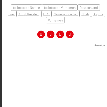
beliebteste Namen
beliebteste Vornamen
Deutschland
Elias
Knud Bielefeld
MIA.
Namensforscher
Noah
Sophia
Vornamen
Anzeige