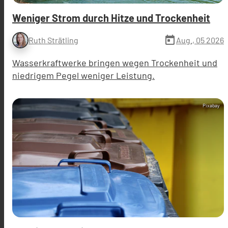
Weniger Strom durch Hitze und Trockenheit
today
Aug., 05 2026
Ruth Strätling
Wasserkraftwerke bringen wegen Trockenheit und
niedrigem Pegel weniger Leistung.
Pixabay