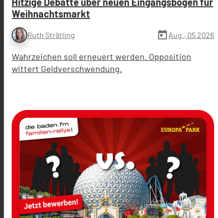
Hitzige Debatte über neuen Eingangsbogen für
Weihnachtsmarkt
today
Aug., 05 2026
Ruth Strätling
Wahrzeichen soll erneuert werden. Opposition
wittert Geldverschwendung.