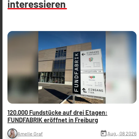
interessieren
120.000 Fundstücke auf drei Etagen:
FUNDFABRIK eröffnet in Freiburg
today
Aug., 08 2026
Amelie Graf