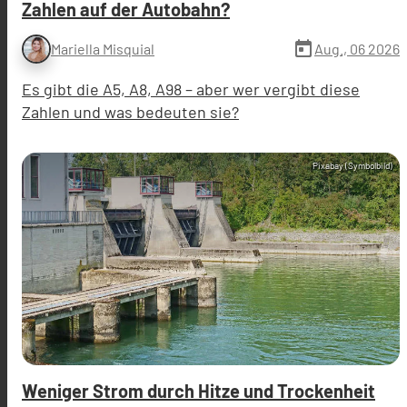
Zahlen auf der Autobahn?
today
Aug., 06 2026
Mariella Misquial
Es gibt die A5, A8, A98 – aber wer vergibt diese
Zahlen und was bedeuten sie?
Pixabay (Symbolbild)
Weniger Strom durch Hitze und Trockenheit