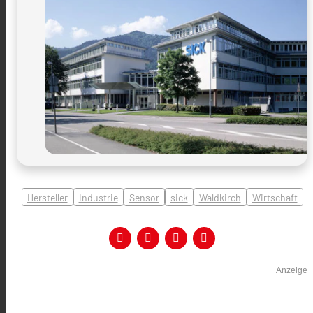
Hersteller
Industrie
Sensor
sick
Waldkirch
Wirtschaft
Anzeige