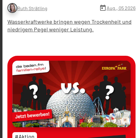
today
Aug., 05 2026
Ruth Strätling
Wasserkraftwerke bringen wegen Trockenheit und
niedrigem Pegel weniger Leistung.
#Aktion