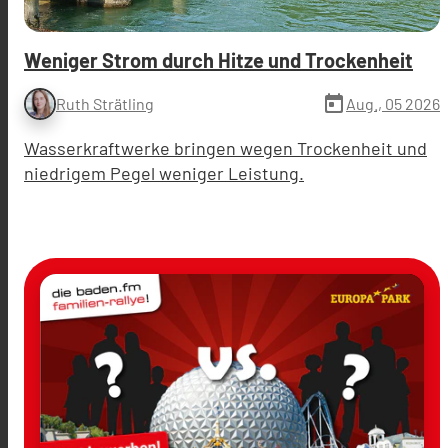
Weniger Strom durch Hitze und Trockenheit
today
Aug., 05 2026
Ruth Strätling
Wasserkraftwerke bringen wegen Trockenheit und
niedrigem Pegel weniger Leistung.