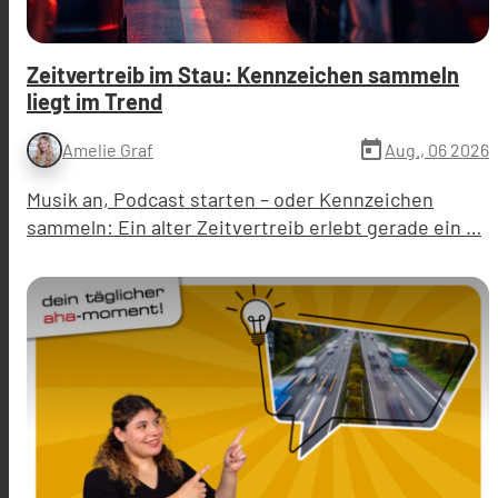
Zeitvertreib im Stau: Kennzeichen sammeln
liegt im Trend
today
Aug., 06 2026
Amelie Graf
Musik an, Podcast starten – oder Kennzeichen
sammeln: Ein alter Zeitvertreib erlebt gerade ein …