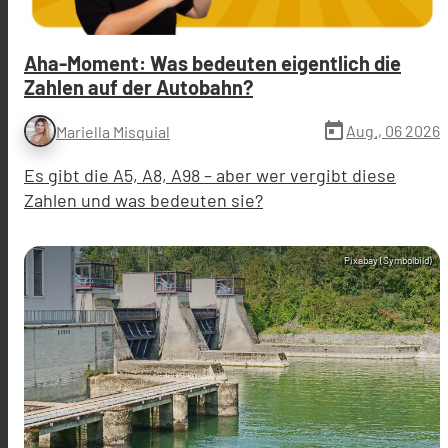
Aha-Moment: Was bedeuten eigentlich die
Zahlen auf der Autobahn?
today
Aug., 06 2026
Mariella Misquial
Es gibt die A5, A8, A98 – aber wer vergibt diese
Zahlen und was bedeuten sie?
Pixabay (Symbolbild)