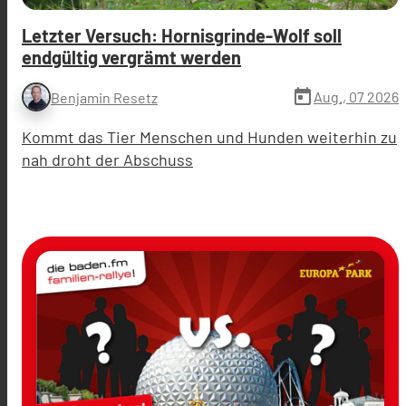
Letzter Versuch: Hornisgrinde-Wolf soll
endgültig vergrämt werden
today
Aug., 07 2026
Benjamin Resetz
Kommt das Tier Menschen und Hunden weiterhin zu
nah droht der Abschuss