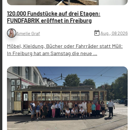
120.000 Fundstücke auf drei Etagen:
FUNDFABRIK eröffnet in Freiburg
today
Aug., 08 2026
Amelie Graf
Möbel, Kleidung, Bücher oder Fahrräder statt Müll:
In Freiburg hat am Samstag die neue …