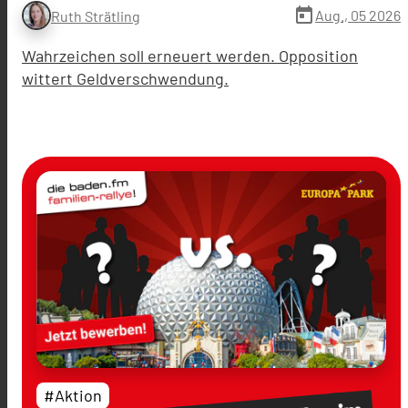
today
Aug., 05 2026
Ruth Strätling
Wahrzeichen soll erneuert werden. Opposition
wittert Geldverschwendung.
#Aktion