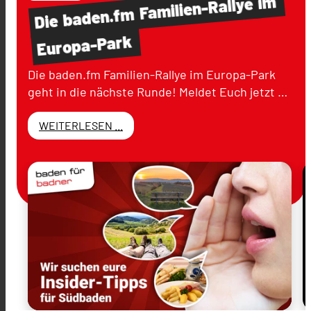
im
Familien-Rallye
baden.fm
Die
Europa-Park
Die baden.fm Familien-Rallye im Europa-Park
geht in die nächste Runde! Meldet Euch jetzt …
WEITERLESEN ...