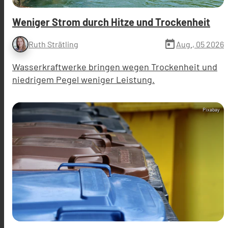
Weniger Strom durch Hitze und Trockenheit
today
Aug., 05 2026
Ruth Strätling
Wasserkraftwerke bringen wegen Trockenheit und
niedrigem Pegel weniger Leistung.
Pixabay