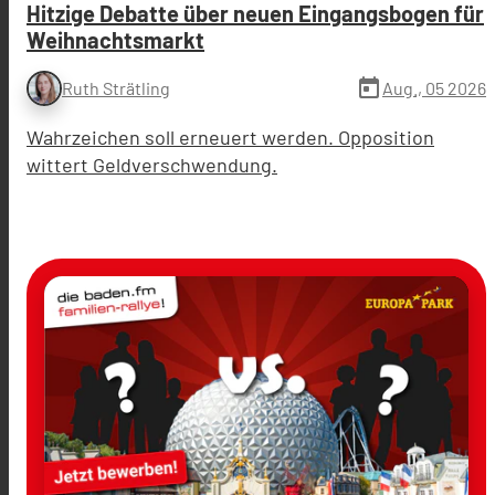
Hitzige Debatte über neuen Eingangsbogen für
Weihnachtsmarkt
today
Aug., 05 2026
Ruth Strätling
Wahrzeichen soll erneuert werden. Opposition
wittert Geldverschwendung.