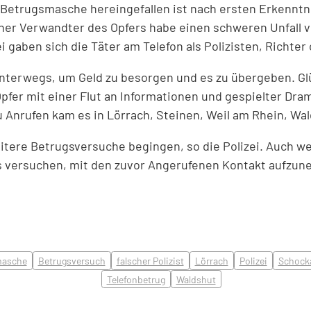
etrugsmasche hereingefallen ist nach ersten Erkenntnis
her Verwandter des Opfers habe einen schweren Unfall v
gaben sich die Täter am Telefon als Polizisten, Richter
 unterwegs, um Geld zu besorgen und es zu übergeben. Gl
e Opfer mit einer Flut an Informationen und gespielter D
 Anrufen kam es in Lörrach, Steinen, Weil am Rhein, Wa
weitere Betrugsversuche begingen, so die Polizei. Auch 
s versuchen, mit den zuvor Angerufenen Kontakt aufzu
masche
Betrugsversuch
falscher Polizist
Lörrach
Polizei
Schock
Telefonbetrug
Waldshut