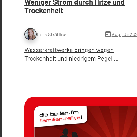
Weniger Strom durch Hitze und
Trockenheit
today
Aug., 05 20
Ruth Strätling
Wasserkraftwerke bringen wegen
Trockenheit und niedrigem Pegel …