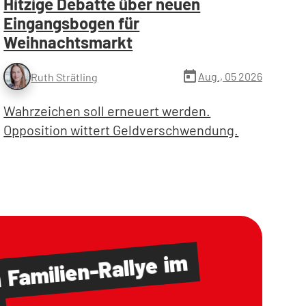
Hitzige Debatte über neuen
Eingangsbogen für
Weihnachtsmarkt
today
Aug., 05 2026
Ruth Strätling
Wahrzeichen soll erneuert werden.
Opposition wittert Geldverschwendung.
im
Familien-Rallye
m