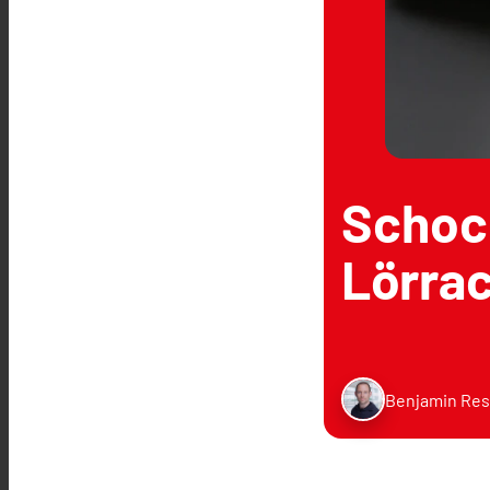
Schoc
Lörra
Benjamin Res