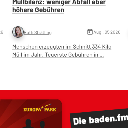
Müllbilanz: weniger Abfall aber
höhere Gebühren
today
26
Aug., 05 2026
Ruth Strätling
Menschen erzeugten im Schnitt 334 Kilo
Müll im Jahr. Teuerste Gebühren in …
baden.f
Die