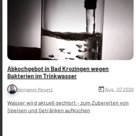
Abkochgebot in Bad Krozingen wegen
Bakterien im Trinkwasser
today
Aug., 07 2026
Benjamin Resetz
Wasser wird aktuell gechlort - zum Zubereiten von
Speisen und Getränken aufkochen