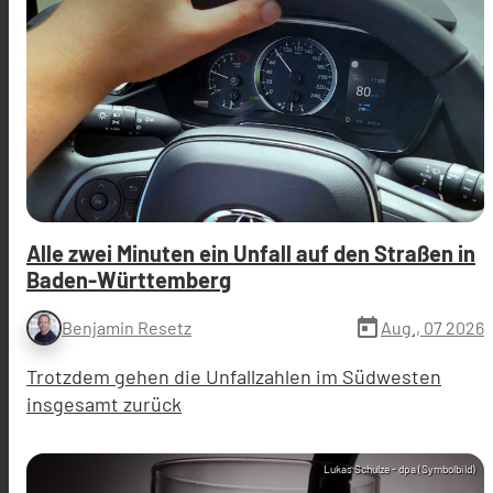
Alle zwei Minuten ein Unfall auf den Straßen in
Baden-Württemberg
today
Aug., 07 2026
Benjamin Resetz
Trotzdem gehen die Unfallzahlen im Südwesten
insgesamt zurück
Lukas Schulze - dpa (Symbolbild)