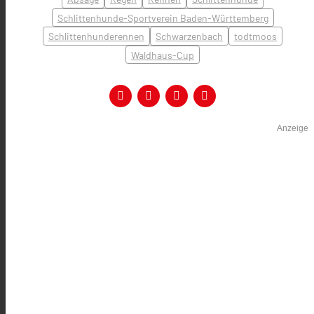
Schlittenhunde-Sportverein Baden-Württemberg
Schlittenhunderennen
Schwarzenbach
todtmoos
Waldhaus-Cup
Anzeige