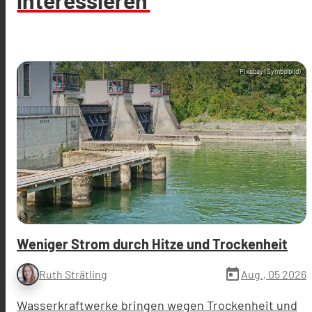
Pixabay (Symbolbild)
Weniger Strom durch Hitze und Trockenheit
today
Aug., 05 2026
Ruth Strätling
Wasserkraftwerke bringen wegen Trockenheit und