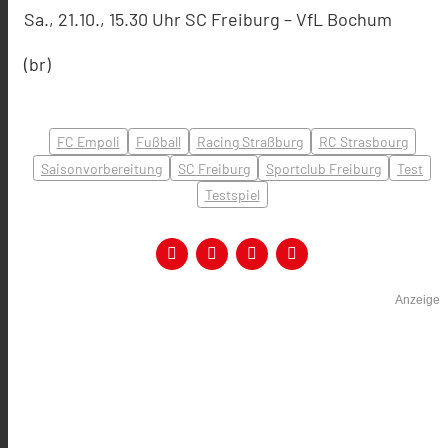
Sa., 21.10., 15.30 Uhr SC Freiburg – VfL Bochum
(br)
FC Empoli
Fußball
Racing Straßburg
RC Strasbourg
Saisonvorbereitung
SC Freiburg
Sportclub Freiburg
Test
Testspiel
Anzeige