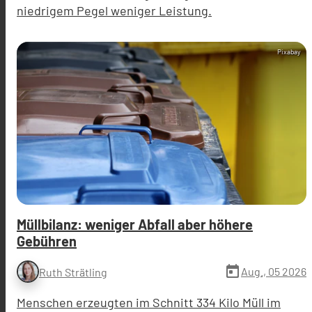
niedrigem Pegel weniger Leistung.
Pixabay
Müllbilanz: weniger Abfall aber höhere
Gebühren
today
Aug., 05 2026
Ruth Strätling
Menschen erzeugten im Schnitt 334 Kilo Müll im