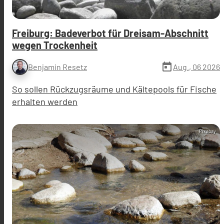
Freiburg: Badeverbot für Dreisam-Abschnitt
wegen Trockenheit
today
Aug., 06 2026
Benjamin Resetz
So sollen Rückzugsräume und Kältepools für Fische
erhalten werden
Pixabay