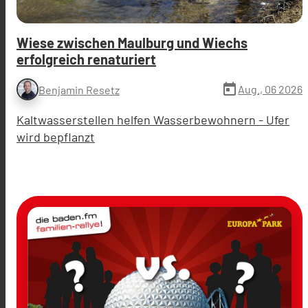
Wiese zwischen Maulburg und Wiechs
erfolgreich renaturiert
today
Aug., 06 2026
Benjamin Resetz
Kaltwasserstellen helfen Wasserbewohnern - Ufer
wird bepflanzt