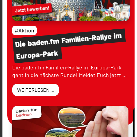
#Aktion
im
Familien-Rallye
baden.fm
Die
Europa-Park
Die baden.fm Familien-Rallye im Europa-Park
geht in die nächste Runde! Meldet Euch jetzt …
WEITERLESEN ...