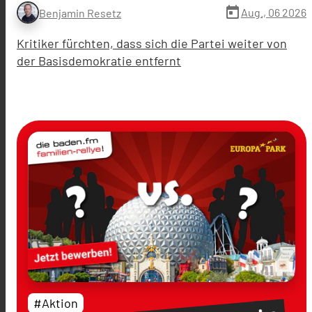
today
Aug., 06 2026
Benjamin Resetz
Kritiker fürchten, dass sich die Partei weiter von
der Basisdemokratie entfernt
#Aktion