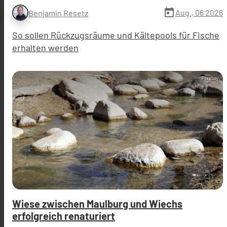
today
Aug., 06 2026
Benjamin Resetz
So sollen Rückzugsräume und Kältepools für Fische
erhalten werden
Pixabay
Wiese zwischen Maulburg und Wiechs
erfolgreich renaturiert