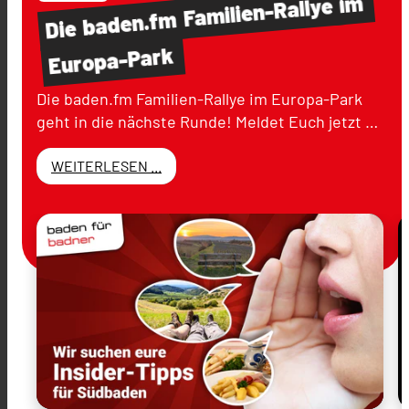
im
Familien-Rallye
baden.fm
Die
Europa-Park
Die baden.fm Familien-Rallye im Europa-Park
geht in die nächste Runde! Meldet Euch jetzt …
WEITERLESEN ...