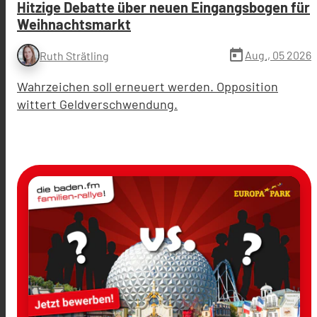
Hitzige Debatte über neuen Eingangsbogen für
Weihnachtsmarkt
today
Aug., 05 2026
Ruth Strätling
Wahrzeichen soll erneuert werden. Opposition
wittert Geldverschwendung.