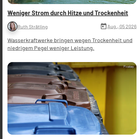
Weniger Strom durch Hitze und Trockenheit
today
Aug., 05 2026
Ruth Strätling
Wasserkraftwerke bringen wegen Trockenheit und
niedrigem Pegel weniger Leistung.
Pixabay