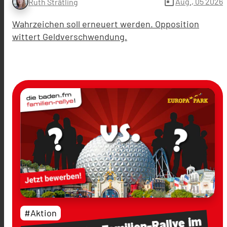
today
Aug., 05 2026
Ruth Strätling
Wahrzeichen soll erneuert werden. Opposition
wittert Geldverschwendung.
#Aktion
im
Familien-Rallye