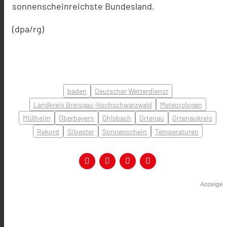
sonnenscheinreichste Bundesland.
(dpa/rg)
baden
Deutscher Wetterdienst
Landkreis Breisgau-Hochschwarzwald
Meteorologen
Müllheim
Oberbayern
Ohlsbach
Ortenau
Ortenaukreis
Rekord
Silvester
Sonnenschein
Temperaturen
Anzeige