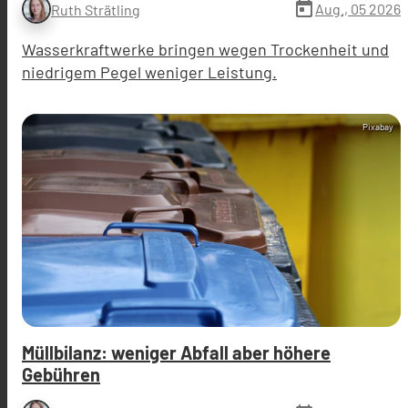
today
Aug., 05 2026
Ruth Strätling
Wasserkraftwerke bringen wegen Trockenheit und
niedrigem Pegel weniger Leistung.
Pixabay
Müllbilanz: weniger Abfall aber höhere
Gebühren