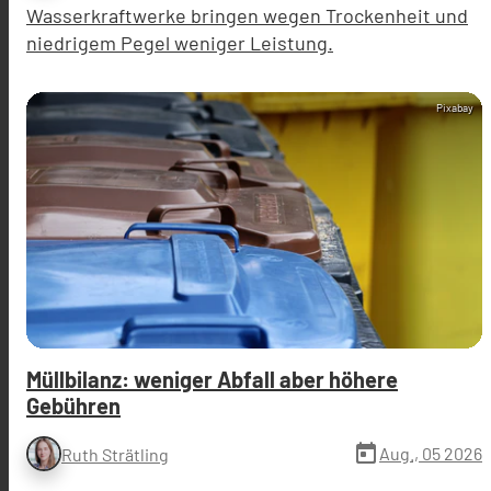
Wasserkraftwerke bringen wegen Trockenheit und
niedrigem Pegel weniger Leistung.
Pixabay
Müllbilanz: weniger Abfall aber höhere
Gebühren
today
Aug., 05 2026
Ruth Strätling