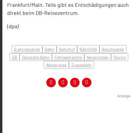
Frankfurt/Main. Teils gibt es Entschädigungen auch
direkt beim DB-Reisezentrum.
(dpa)
B ahnreisende
Bahn
Bahnhof
Bahnhöfe
Beschwerde
DB
Deutsche Bahn
Fahrgastrechte
Neuerungen
Storno
Weiterreise
Zugverkehr
Anzeige