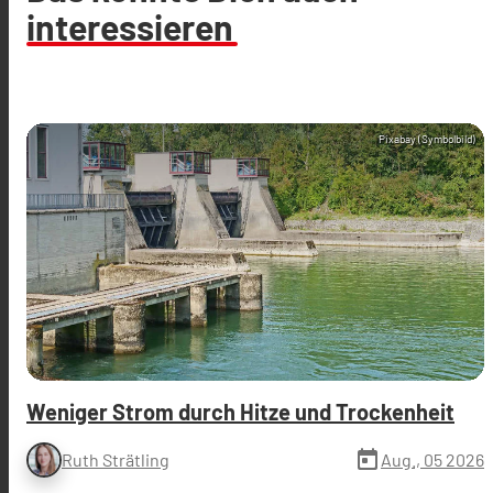
interessieren
Pixabay (Symbolbild)
Weniger Strom durch Hitze und Trockenheit
today
Aug., 05 2026
Ruth Strätling