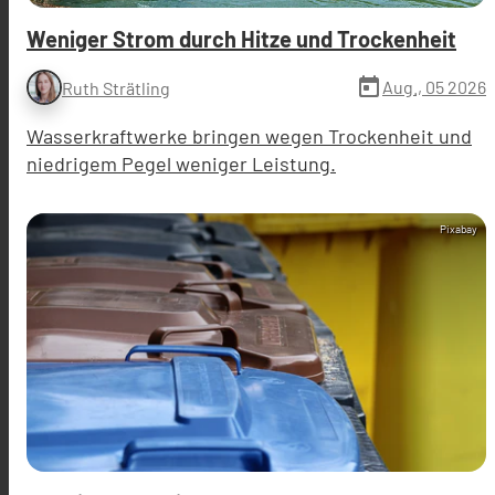
Weniger Strom durch Hitze und Trockenheit
today
Aug., 05 2026
Ruth Strätling
Wasserkraftwerke bringen wegen Trockenheit und
niedrigem Pegel weniger Leistung.
Pixabay