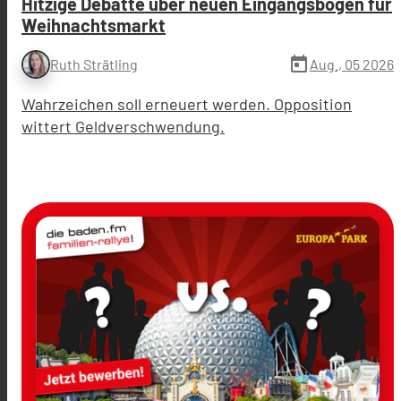
Hitzige Debatte über neuen Eingangsbogen für
Weihnachtsmarkt
today
Aug., 05 2026
Ruth Strätling
Wahrzeichen soll erneuert werden. Opposition
wittert Geldverschwendung.