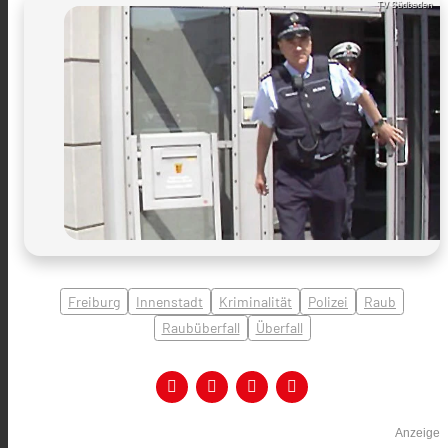
TV Südbaden
Freiburg
Innenstadt
Kriminalität
Polizei
Raub
Raubüberfall
Überfall
Anzeige