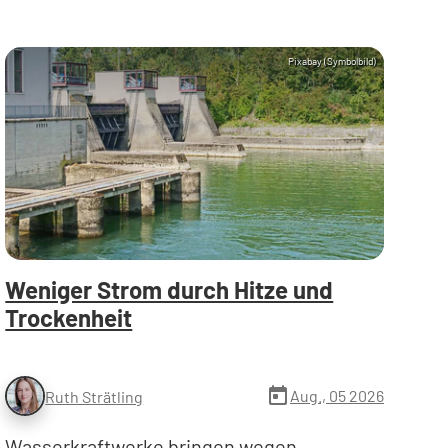
Pixabay (Symbolbild)
Weniger Strom durch Hitze und
Trockenheit
today
Aug., 05 2026
Ruth Strätling
Wasserkraftwerke bringen wegen