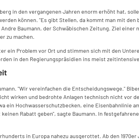
emberg in den vergangenen Jahren enorm erhöht hat, sol
erden können. "Es gibt Stellen, da kommt man mit den bi
Andre Baumann, der Schwäbischen Zeitung. Ziel einer n
er zu machen.
ter ein Problem vor Ort und stimmen sich mit den Unter
en in den Regierungspräsidien ins meist zeitintensive
it
 Baumann. "Wir vereinfachen die Entscheidungswege." Bi
cht wirken und bedrohte Anlagen technisch nicht vor d
twa ein Hochwasserschutzbecken, eine Eisenbahnlinie 
eit keinen Rabatt geben", sagte Baumann. In festgefahren
hrhunderts in Europa nahezu ausgerottet. Ab den 1970er