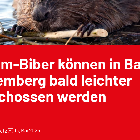
em-Biber können in B
mberg bald leichter
chossen werden
today
15. Mai 2025
etz