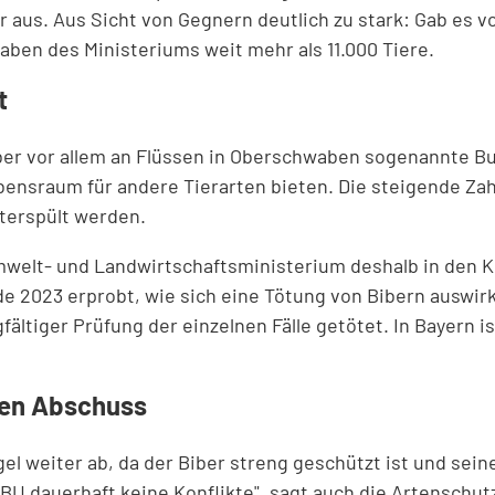
aus. Aus Sicht von Gegnern deutlich zu stark: Gab es vo
ben des Ministeriums weit mehr als 11.000 Tiere.
t
aber vor allem an Flüssen in Oberschwaben sogenannte Bu
ensraum für andere Tierarten bieten. Die steigende Zahl
terspült werden.
Umwelt- und Landwirtschaftsministerium deshalb in den 
 2023 erprobt, wie sich eine Tötung von Bibern auswirkt
fältiger Prüfung der einzelnen Fälle getötet. In Bayern 
den Abschuss
l weiter ab, da der Biber streng geschützt ist und seine
BU dauerhaft keine Konflikte", sagt auch die Artenschu