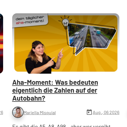
y
Aha-Moment: Was bedeuten
eigentlich die Zahlen auf der
Autobahn?
today
26
Aug., 06 2026
Mariella Misquial
Es gibt die A5, A8, A98 – aber wer vergibt