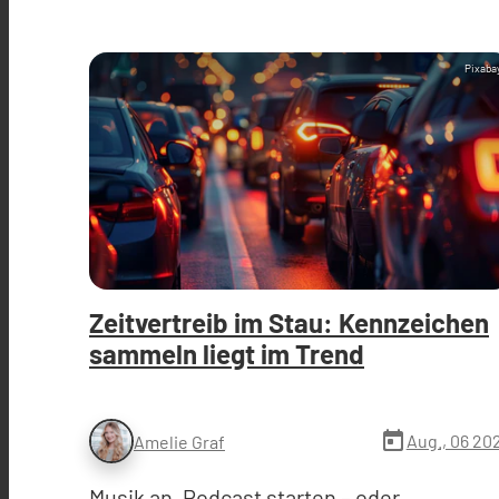
Pixaba
Zeitvertreib im Stau: Kennzeichen
sammeln liegt im Trend
today
Aug., 06 20
Amelie Graf
Musik an, Podcast starten – oder