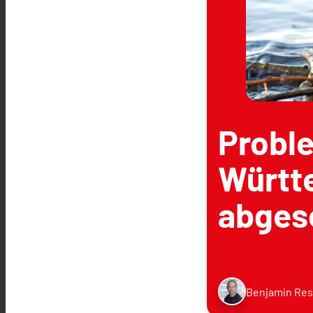
Probl
Württe
abges
Benjamin Res