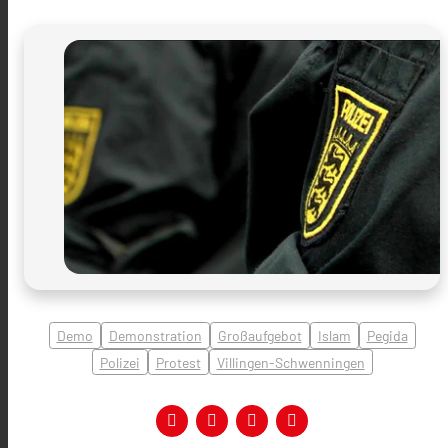
Demo
Demonstration
Großaufgebot
Islam
Pegida
Polizei
Protest
Villingen-Schwenningen