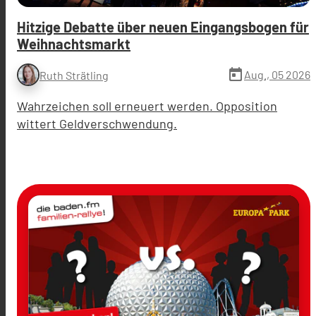
Hitzige Debatte über neuen Eingangsbogen für
Weihnachtsmarkt
today
Aug., 05 2026
Ruth Strätling
Wahrzeichen soll erneuert werden. Opposition
wittert Geldverschwendung.