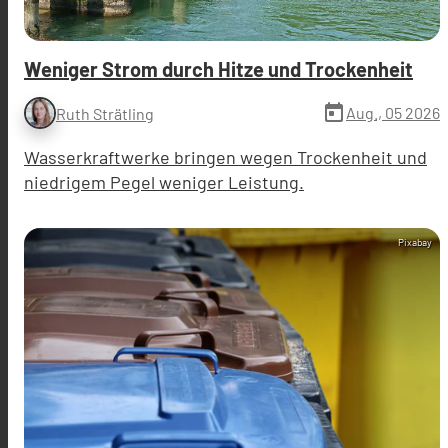
Weniger Strom durch Hitze und Trockenheit
today
Aug., 05 2026
Ruth Strätling
Wasserkraftwerke bringen wegen Trockenheit und
niedrigem Pegel weniger Leistung.
Pixabay