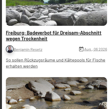
Freiburg: Badeverbot für Dreisam-Abschnitt
wegen Trockenheit
today
Aug., 06 2026
Benjamin Resetz
So sollen Rückzugsräume und Kältepools für Fische
erhalten werden
Pixabay