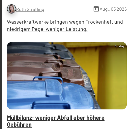
today
Aug., 05 2026
Ruth Strätling
Wasserkraftwerke bringen wegen Trockenheit und
niedrigem Pegel weniger Leistung.
Pixabay
Müllbilanz: weniger Abfall aber höhere
Gebühren