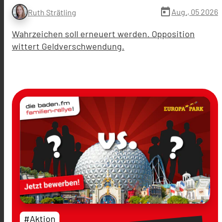
today
Aug., 05 2026
Ruth Strätling
Wahrzeichen soll erneuert werden. Opposition
wittert Geldverschwendung.
#Aktion