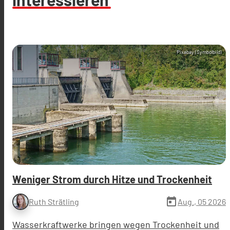
Pixabay (Symbolbild)
Weniger Strom durch Hitze und Trockenheit
today
Aug., 05 2026
Ruth Strätling
Wasserkraftwerke bringen wegen Trockenheit und