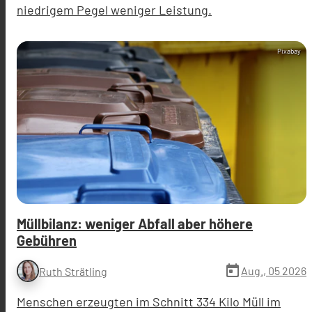
niedrigem Pegel weniger Leistung.
Pixabay
Müllbilanz: weniger Abfall aber höhere
Gebühren
today
Aug., 05 2026
Ruth Strätling
Menschen erzeugten im Schnitt 334 Kilo Müll im