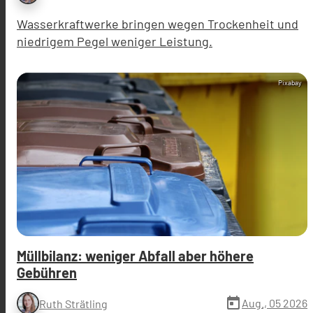
Wasserkraftwerke bringen wegen Trockenheit und
niedrigem Pegel weniger Leistung.
Pixabay
Müllbilanz: weniger Abfall aber höhere
Gebühren
today
Aug., 05 2026
Ruth Strätling