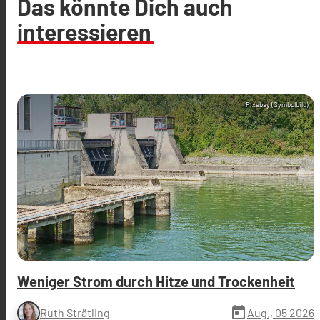
Das könnte Dich auch
interessieren
Pixabay (Symbolbild)
Weniger Strom durch Hitze und Trockenheit
today
Aug., 05 2026
Ruth Strätling